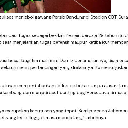
 sukses menjebol gawang Persib Bandung di Stadion GBT, Sur
ampaui tugas sebagai bek kiri. Pemain berusia 29 tahun itu din
 saat menjalankan tugas defensif maupun ketika ikut memba
si besar bagi tim musim ini. Dari 17 penampilannya, dia men
r seluruh menit pertandingan yang dijalaninya. Itu menunjukka
putusan mempertahankan Jefferson bukan tanpa alasan. Ia m
berkembang dan menjadi aset penting bagi Persebaya di masa
knya merupakan keputusan yang tepat. Kami percaya Jefferso
 yang lebih tinggi di masa mendatang,” imbuhnya.