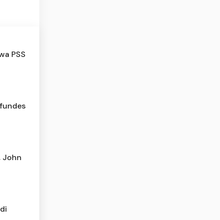
awa PSS
efundes
, John
di