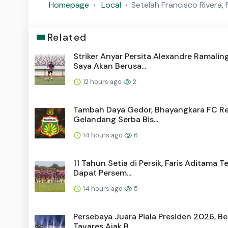
Homepage
Local
Setelah Francisco Rivera,
Related
Striker Anyar Persita Alexandre Ramalin
Saya Akan Berusa...
12 hours ago
2
Tambah Daya Gedor, Bhayangkara FC Re
Gelandang Serba Bis...
14 hours ago
6
11 Tahun Setia di Persik, Faris Aditama T
Dapat Persem...
14 hours ago
5
Persebaya Juara Piala Presiden 2026, B
Tavares Ajak B...