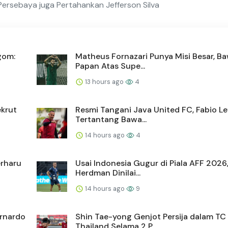
 Persebaya juga Pertahankan Jefferson Silva
gom:
Matheus Fornazari Punya Misi Besar, B
Papan Atas Supe...
13 hours ago
4
krut
Resmi Tangani Java United FC, Fabio L
Tertantang Bawa...
14 hours ago
4
erharu
Usai Indonesia Gugur di Piala AFF 2026
Herdman Dinilai...
14 hours ago
9
ernardo
Shin Tae-yong Genjot Persija dalam TC 
Thailand Selama 2 P...