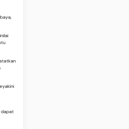
abaya,
ilai
ntu
catatkan
n
eyakini
n dapat