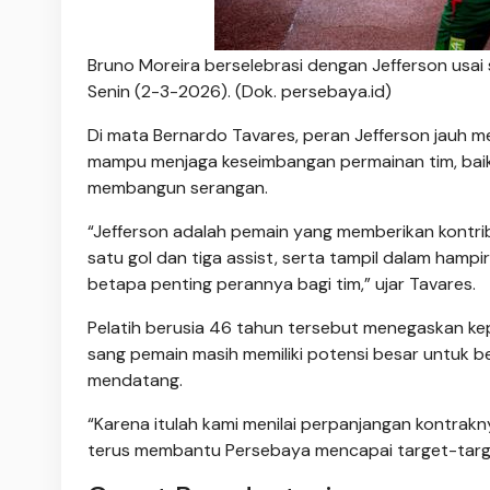
Bruno Moreira berselebrasi dengan Jefferson usai
Senin (2-3-2026). (Dok. persebaya.id)
Di mata Bernardo Tavares, peran Jefferson jauh mel
mampu menjaga keseimbangan permainan tim, baik
membangun serangan.
“Jefferson adalah pemain yang memberikan kontribu
satu gol dan tiga assist, serta tampil dalam hampi
betapa penting perannya bagi tim,” ujar Tavares.
Pelatih berusia 46 tahun tersebut menegaskan ke
sang pemain masih memiliki potensi besar untuk 
mendatang.
“Karena itulah kami menilai perpanjangan kontra
terus membantu Persebaya mencapai target-target