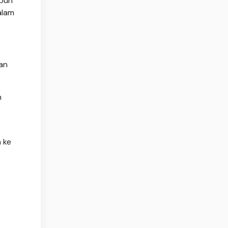
upun
alam
an
n
 ke