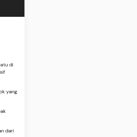
atu di
sif
sok yang
pak
n dari