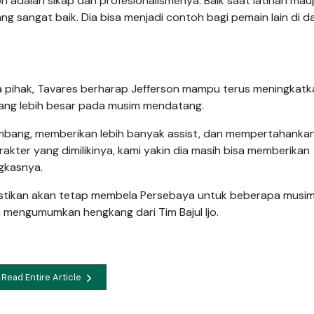
son adalah sikap dan profesionalismenya. Baik saat latihan ma
ng sangat baik. Dia bisa menjadi contoh bagi pemain lain di d
a pihak, Tavares berharap Jefferson mampu terus meningkatk
ang lebih besar pada musim mendatang.
embang, memberikan lebih banyak assist, dan mempertahanka
rakter yang dimilikinya, kami yakin dia masih bisa memberikan
ngkasnya.
pastikan akan tetap membela Persebaya untuk beberapa musim
mengumumkan hengkang dari Tim Bajul Ijo.
Read Entire Article