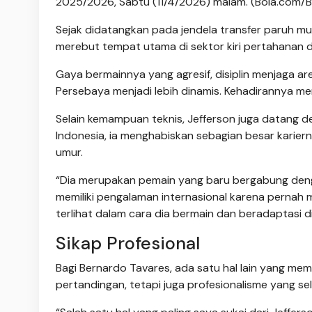
2025/2026, Sabtu (11/4/2026) malam. (Bola.com/B
Sejak didatangkan pada jendela transfer paruh m
merebut tempat utama di sektor kiri pertahanan d
Gaya bermainnya yang agresif, disiplin menjaga ar
Persebaya menjadi lebih dinamis. Kehadirannya me
Selain kemampuan teknis, Jefferson juga datang 
Indonesia, ia menghabiskan sebagian besar kariern
umur.
“Dia merupakan pemain yang baru bergabung dengan
memiliki pengalaman internasional karena pernah 
terlihat dalam cara dia bermain dan beradaptasi di
Sikap Profesional
Bagi Bernardo Tavares, ada satu hal lain yang me
pertandingan, tetapi juga profesionalisme yang se