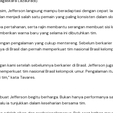
agaskara Lazauradi).
usim, Jefferson langsung mampu beradaptasi dengan cepat. Ia
an menjadi salah satu pemain yang paling konsisten dalam sk
ea pertahanan, serta rajin membantu serangan membuat sisi ki
mberikan warna baru yang selama ini dibutuhkan tim.
dengan pengalaman yang cukup mentereng. Sebelum berkarier 
ya di Brasil dan pernah memperkuat tim nasional Brasil kelom
 kami setelah sebelumnya berkarier di Brasil. Jefferson jug
memperkuat tim nasional Brasil kelompok umur. Pengalaman it
 tim,” kata Tavares.
mbuat Jefferson begitu berharga. Bukan hanya performanya s
lalu ia tunjukkan dalam keseharian bersama tim.