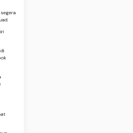
 segera
uad.
ri
di
pok
a
u
aat