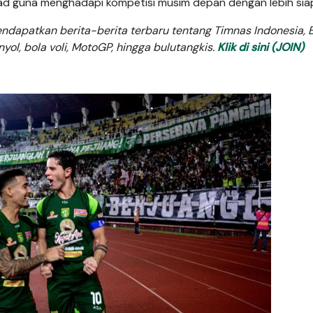
d guna menghadapi kompetisi musim depan dengan lebih sia
dapatkan berita-berita terbaru tentang Timnas Indonesia, B
anyol, bola voli, MotoGP, hingga bulutangkis.
Klik di sini (JOIN)