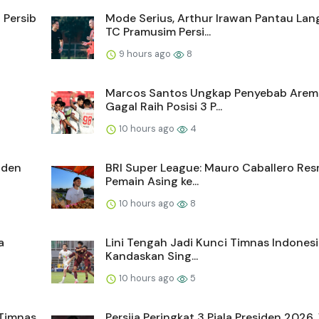
 Persib
Mode Serius, Arthur Irawan Pantau La
TC Pramusim Persi...
9 hours ago
8
Marcos Santos Ungkap Penyebab Arem
Gagal Raih Posisi 3 P...
10 hours ago
4
siden
BRI Super League: Mauro Caballero Res
Pemain Asing ke...
10 hours ago
8
a
Lini Tengah Jadi Kunci Timnas Indones
Kandaskan Sing...
10 hours ago
5
 Timnas
Persija Peringkat 3 Piala Presiden 2026,