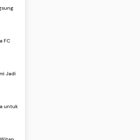
ngsung
a FC
mi Jadi
ia untuk
 Witan