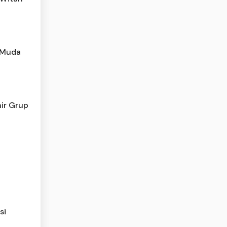
 Muda
hir Grup
si