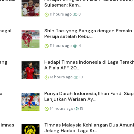
Sulaeman: Kam...
11 hours ago
8
bagai
Shin Tae-yong Bangga dengan Pemain
Persija setelah Rebu...
11 hours ago
4
ang
Hadapi Timnas Indonesia di Laga Terak
A Piala AFF 20...
13 hours ago
10
la
Punya Darah Indonesia, Ilhan Fandi Siap
Lanjutkan Warisan Ay...
14 hours ago
19
Timnas
Timnas Malaysia Kehilangan Dua Amuni
Jelang Hadapi Laga Kr...