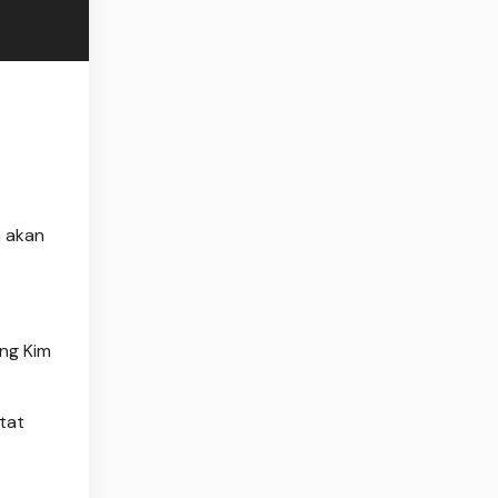
a akan
ng Kim
tat