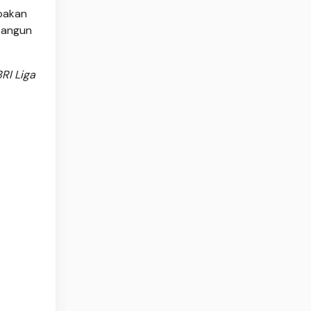
mbakan
bangun
RI Liga