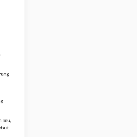
n
 yang
ng
lalu,
ebut