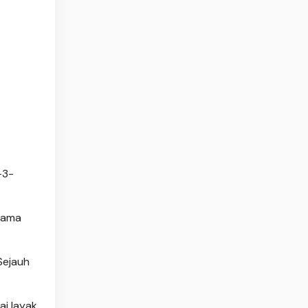
-3-
nama
Sejauh
ai layak