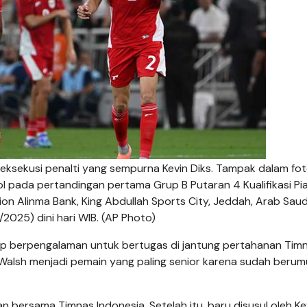
t eksekusi penalti yang sempurna Kevin Diks. Tampak dalam fot
l pada pertandingan pertama Grup B Putaran 4 Kualifikasi Pia
on Alinma Bank, King Abdullah Sports City, Jeddah, Arab Saud
025) dini hari WIB. (AP Photo)
up berpengalaman untuk bertugas di jantung pertahanan Tim
Walsh menjadi pemain yang paling senior karena sudah berum
 bersama Timnas Indonesia. Setelah itu, baru disusul oleh Ke