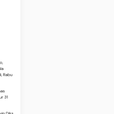
o,
la
i, Rabu
nas
ur 31
vin Diks