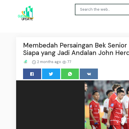
Membedah Persaingan Bek Senior d
Siapa yang Jadi Andalan John He
2 months ago
77