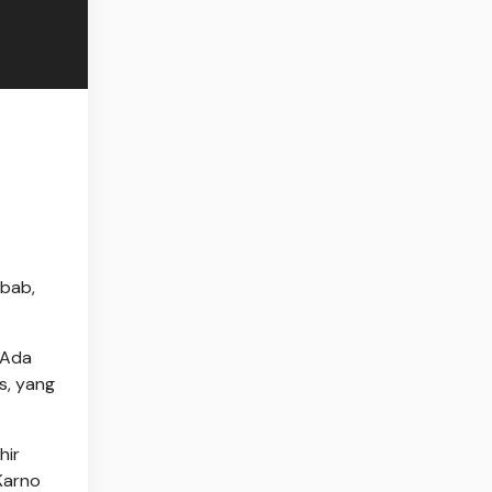
ebab,
 Ada
s, yang
hir
Karno