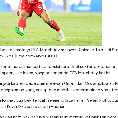
bola dalam laga FIFA Matchday melawan Chinese Taipei di St
2025). (Bola.com/Abdul Aziz)
 tentu harus mencari komposisi terbaik di sektor pertahanan.
kapten, Jay Idzes, yang absen pada FIFA Matchday kali ini.
njadi kapten pada duel melawan Oman dan Mozambik ialah R
 pengalaman yang cukup dan memiliki kepemimpinan yang teru
mat tiga bek tengah sejajar di laga kali ini. Selain Ridho, d
lah Kevin Diks serta Justin Hubner.
kan Baggott. Bek berusia 23 tahun ini memiliki keunggulan post