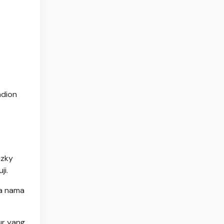
adion
izky
ji.
ua nama
ur yang