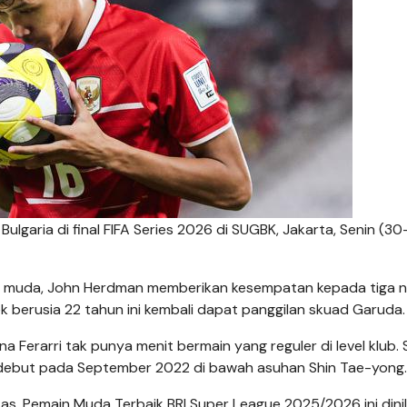
lgaria di final FIFA Series 2026 di SUGBK, Jakarta, Senin (30
ia muda, John Herdman memberikan kesempatan kepada tiga 
 berusia 22 tahun ini kembali dapat panggilan skuad Garuda.
erarri tak punya menit bermain yang reguler di level klub. 
ak debut pada September 2022 di bawah asuhan Shin Tae-yong.
s. Pemain Muda Terbaik BRI Super League 2025/2026 ini dinil