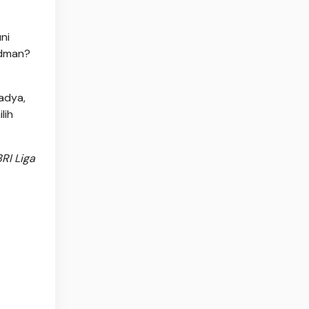
ni
rdman?
adya,
lih
RI Liga