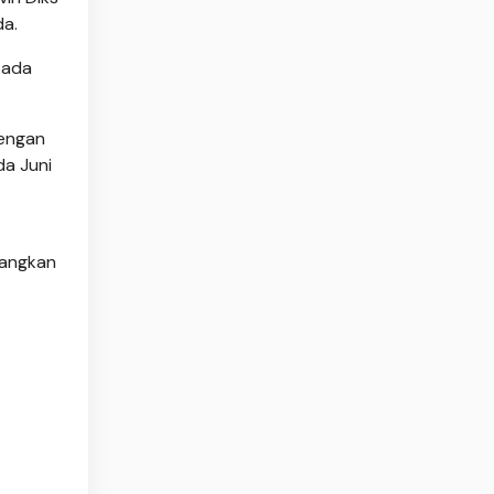
da.
pada
dengan
da Juni
dangkan