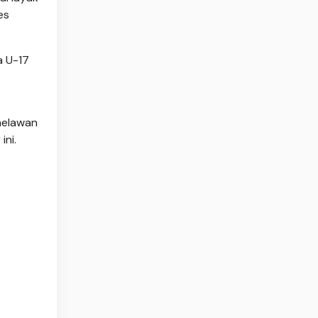
es
a U-17
melawan
ini.