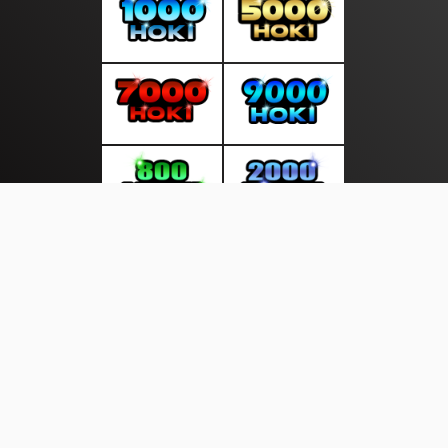
About Us
·
Contact Us
·
Terms & Conditions
·
© gudangupdate.com 2026. All rights are reserved