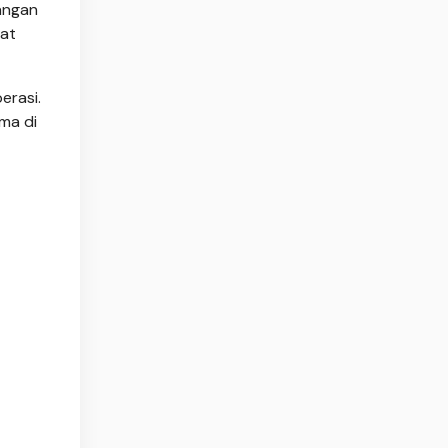
rangan
mat
erasi.
ma di