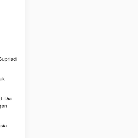
Supriadi
tuk
t. Dia
gan
usia