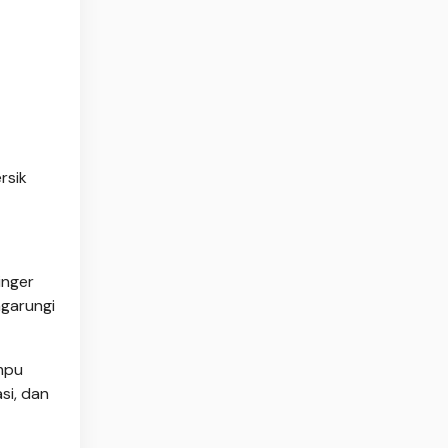
rsik
inger
ngarungi
mpu
si, dan