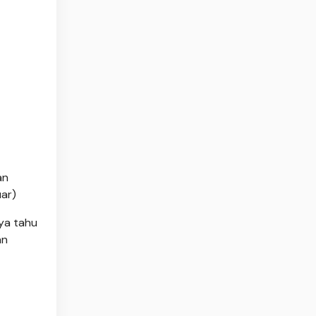
an
uar)
aya tahu
an