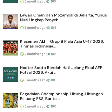
3 months ago
189
Lawan Oman dan Mozambik di Jakarta, Yunus
Nusi Ungkap Penyeb...
3 months ago
184
Klasemen Akhir Grup B Piala Asia U-17 2026:
Timnas Indonesia...
2 months ago
182
Hector Souto Rendah Hati Jelang Final AFF
Futsal 2026: Akui ...
3 months ago
181
Pegadaian Championship: Hitung-Hitungan
Peluang PSS, Barito ...
3 months ago
180