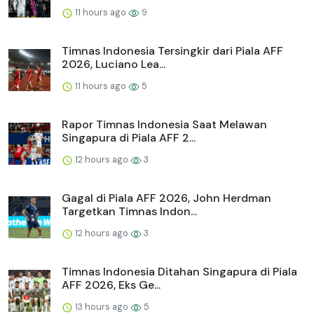
11 hours ago
9
Timnas Indonesia Tersingkir dari Piala AFF
2026, Luciano Lea...
11 hours ago
5
Rapor Timnas Indonesia Saat Melawan
Singapura di Piala AFF 2...
12 hours ago
3
Gagal di Piala AFF 2026, John Herdman
Targetkan Timnas Indon...
12 hours ago
3
Timnas Indonesia Ditahan Singapura di Piala
AFF 2026, Eks Ge...
13 hours ago
5