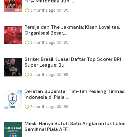
FIFA Matchday Juni ...
3 months ago
195
Persija dan The Jakmania: Kisah Loyalitas,
Organisasi Besar,...
3 months ago
195
Striker Brasil Kuasai Daftar Top Scorer BRI
Super League: Bu...
3 months ago
192
Deretan Superstar Tim-tim Pesaing Timnas
Indonesia di Piala ...
2 months ago
189
Meski Hanya Butuh Satu Angka untuk Lolos
Semifinal Piala AFF...