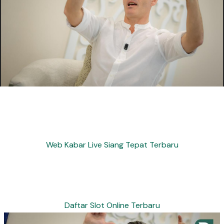
Web Kabar Live Siang Tepat Terbaru
Daftar Slot Online Terbaru