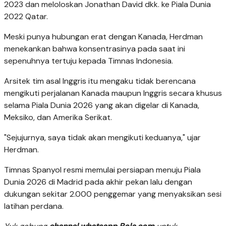
2023 dan meloloskan Jonathan David dkk. ke Piala Dunia
2022 Qatar.
Meski punya hubungan erat dengan Kanada, Herdman
menekankan bahwa konsentrasinya pada saat ini
sepenuhnya tertuju kepada Timnas Indonesia.
Arsitek tim asal Inggris itu mengaku tidak berencana
mengikuti perjalanan Kanada maupun Inggris secara khusus
selama Piala Dunia 2026 yang akan digelar di Kanada,
Meksiko, dan Amerika Serikat.
"Sejujurnya, saya tidak akan mengikuti keduanya," ujar
Herdman.
Timnas Spanyol resmi memulai persiapan menuju Piala
Dunia 2026 di Madrid pada akhir pekan lalu dengan
dukungan sekitar 2.000 penggemar yang menyaksikan sesi
latihan perdana.