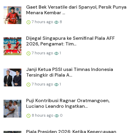
Gaet Bek Versatile dari Spanyol, Persik Punya
Menara Kembar ...
7 hours ago
8
Dijegal Singapura ke Semifinal Piala AFF
2026, Pengamat: Tim...
7 hours ago
1
Janji Ketua PSSI usai Timnas Indonesia
Tersingkir di Piala A...
7 hours ago
1
Puji Kontribusi Ragnar Oratmangoen,
Luciano Leandro Ingatkan...
8 hours ago
0
Piala Presiden 2026: Ketika Kepercayaan