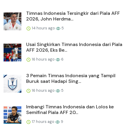
Timnas Indonesia Tersingkir dari Piala AFF
2026, John Herdma...
14 hours ago
5
Usai Singkirkan Timnas Indonesia dari Piala
AFF 2026, Eks Be...
16 hours ago
6
3 Pemain Timnas Indonesia yang Tampil
Buruk saat Hadapi Sing...
16 hours ago
5
Imbangi Timnas Indonesia dan Lolos ke
Semifinal Piala AFF 20...
17 hours ago
9