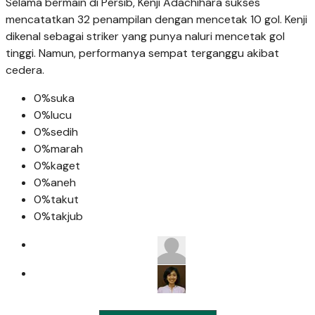
Selama bermain di Persib, Kenji Adachihara sukses
mencatatkan 32 penampilan dengan mencetak 10 gol. Kenji
dikenal sebagai striker yang punya naluri mencetak gol
tinggi. Namun, performanya sempat terganggu akibat
cedera.
0%
suka
0%
lucu
0%
sedih
0%
marah
0%
kaget
0%
aneh
0%
takut
0%
takjub