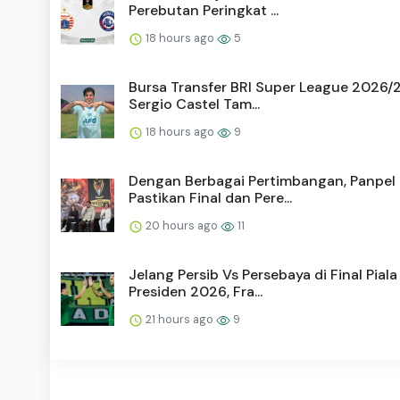
Perebutan Peringkat ...
18 hours ago
5
Bursa Transfer BRI Super League 2026/
Sergio Castel Tam...
18 hours ago
9
Dengan Berbagai Pertimbangan, Panpel
Pastikan Final dan Pere...
20 hours ago
11
Jelang Persib Vs Persebaya di Final Piala
Presiden 2026, Fra...
21 hours ago
9