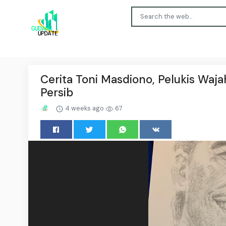
Cerita Toni Masdiono, Pelukis Wa
Persib
4 weeks ago
67