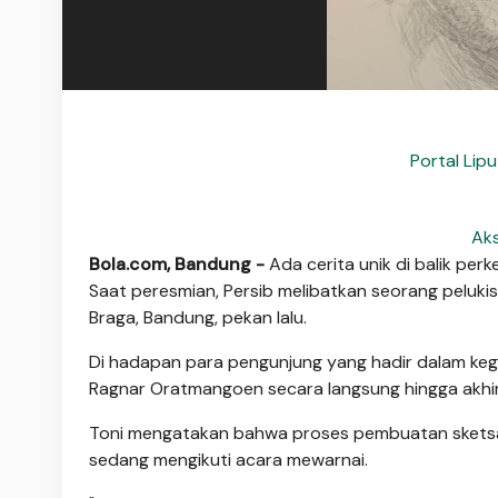
Portal Lip
Aks
Bola.com, Bandung -
Ada cerita unik di balik per
Saat peresmian, Persib melibatkan seorang pelukis,
Braga, Bandung, pekan lalu.
Di hadapan para pengunjung yang hadir dalam keg
Ragnar Oratmangoen secara langsung hingga akhir
Toni mengatakan bahwa proses pembuatan sketsa
sedang mengikuti acara mewarnai.