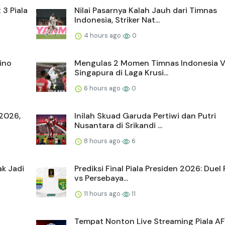
 3 Piala
Nilai Pasarnya Kalah Jauh dari Timnas
Indonesia, Striker Nat...
4 hours ago
0
ino
Mengulas 2 Momen Timnas Indonesia V
Singapura di Laga Krusi...
6 hours ago
0
 2026,
Inilah Skuad Garuda Pertiwi dan Putri
Nusantara di Srikandi ...
8 hours ago
6
ak Jadi
Prediksi Final Piala Presiden 2026: Duel 
vs Persebaya...
11 hours ago
11
Tempat Nonton Live Streaming Piala A