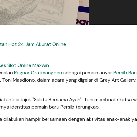
utan Hot 24 Jam Akurat Online
es Slot Online Maxwin
kenalan
Ragnar Oratmangoen
sebagai pemain anyar
Persib Ba
 Toni Masdiono, dalam acara yang digelar di Grey Art Gallery,
iatan bertajuk "Sabtu Bersama Ayah", Toni membuat sketsa w
nya identitas pemain baru Persib terungkap.
 dilakukan hampir bersamaan dengan aktivitas anak-anak y