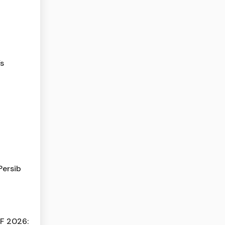
s
Persib
FF 2026: