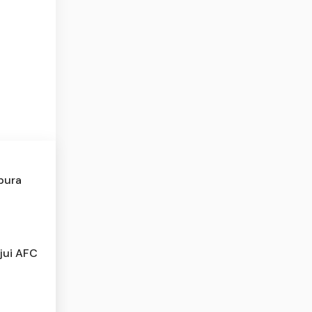
pura
ujui AFC