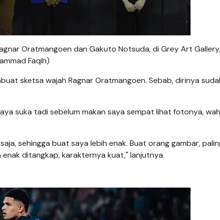
gnar Oratmangoen dan Gakuto Notsuda, di Grey Art Gallery,
hammad Faqih)
mbuat sketsa wajah Ragnar Oratmangoen. Sebab, dirinya suda
aya suka tadi sebelum makan saya sempat lihat fotonya, wah
 saja, sehingga buat saya lebih enak. Buat orang gambar, pali
enak ditangkap, karakternya kuat," lanjutnya.