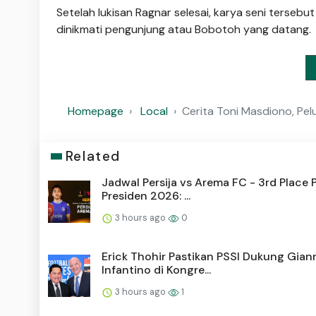
Setelah lukisan Ragnar selesai, karya seni tersebu
dinikmati pengunjung atau Bobotoh yang datang.
Homepage
Local
Cerita Toni Masdiono, Pe
Related
Jadwal Persija vs Arema FC - 3rd Place P
Presiden 2026: ...
3 hours ago
0
Erick Thohir Pastikan PSSI Dukung Gian
Infantino di Kongre...
3 hours ago
1