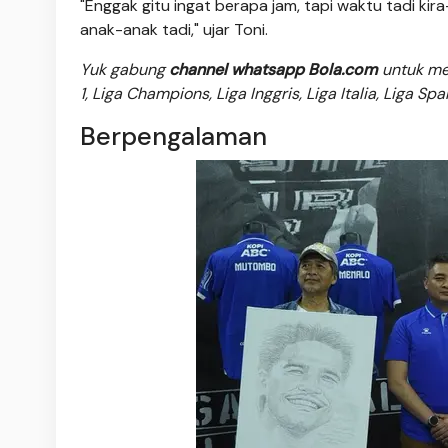
"Enggak gitu ingat berapa jam, tapi waktu tadi kir
anak-anak tadi," ujar Toni.
Yuk gabung
channel whatsapp Bola.com
untuk men
1, Liga Champions, Liga Inggris, Liga Italia, Liga Sp
Berpengalaman