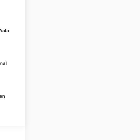
iala
nal
den