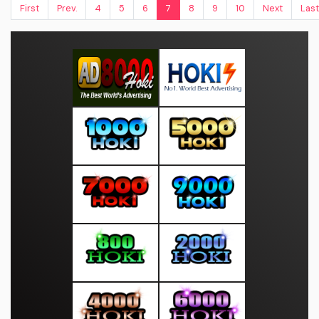
First
Prev.
4
5
6
7
8
9
10
Next
Last