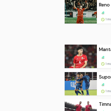
Reno 
1 m
Manta
1 m
Supor
1 m
Timna