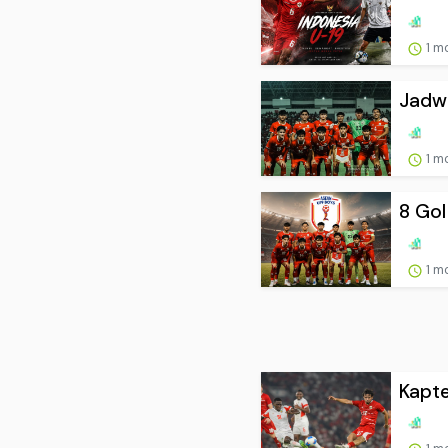
1 m
Jadwa
1 m
8 Gol
1 m
Kapte