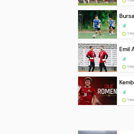
1 m
Bursa
1 m
Emil 
1 m
Kemba
1 m