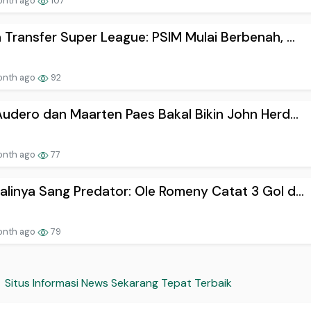
onth ago
107
 Transfer Super League: PSIM Mulai Berbenah, ...
onth ago
92
Audero dan Maarten Paes Bakal Bikin John Herd...
onth ago
77
linya Sang Predator: Ole Romeny Catat 3 Gol d...
onth ago
79
Situs Informasi News Sekarang Tepat Terbaik