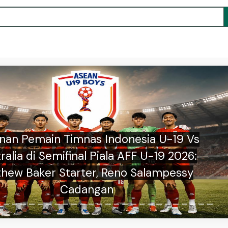
 Putiray Bicara Kompetisi, Striker Lokal
onesia, dan Dua Gol Bersejarahnya ke
Gawang AC Milan