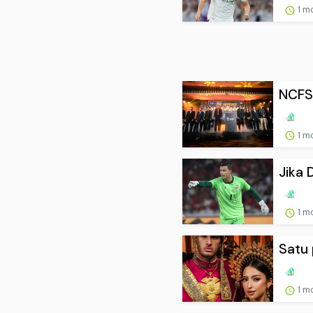
1 m
NCFS 
1 m
Jika 
1 m
Satu 
1 m