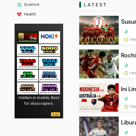
LATEST
Science
Health
Susun
1 m
Rochi
1 m
Ini L
Hidden in mobile, Best
for skyscrapers.
1 m
Libur