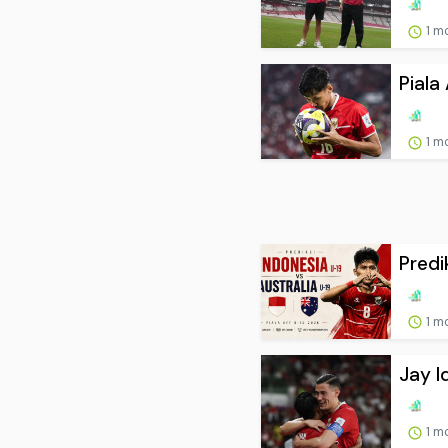
1 m
Piala
1 m
Predi
1 m
Jay I
1 m