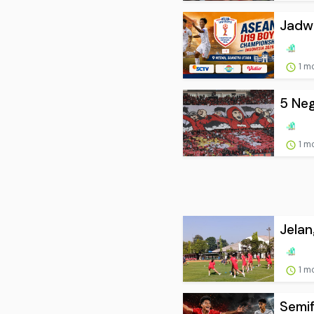
Jadwa
1 m
5 Neg
1 m
Jelan
1 m
Semif