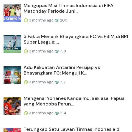
Mengupas Misi Timnas Indonesia di FIFA
Matchday Periode Juni...
3 months ago
200
3 Fakta Menarik Bhayangkara FC Vs PSIM di BRI
Super League: ...
3 months ago
198
Adu Kekuatan Antarlini Persijap vs
Bhayangkara FC: Menguji K...
3 months ago
197
Mengenal Yohanes Kandaimu, Bek asal Papua
yang Mencoba Perun...
3 months ago
194
Terungkap Satu Lawan Timnas Indonesia di