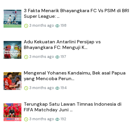
3 Fakta Menarik Bhayangkara FC Vs PSIM di BRI
Super League: ...
3 months ago
198
Adu Kekuatan Antarlini Persijap vs
Bhayangkara FC: Menguji K...
3 months ago
197
Mengenal Yohanes Kandaimu, Bek asal Papua
yang Mencoba Perun...
3 months ago
194
Terungkap Satu Lawan Timnas Indonesia di
FIFA Matchday Juni ...
3 months ago
192