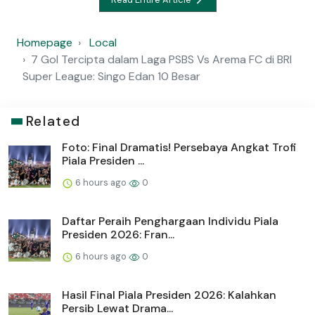
Homepage
Local
7 Gol Tercipta dalam Laga PSBS Vs Arema FC di BRI
Super League: Singo Edan 10 Besar
Related
Foto: Final Dramatis! Persebaya Angkat Trofi
Piala Presiden ...
6 hours ago
0
Daftar Peraih Penghargaan Individu Piala
Presiden 2026: Fran...
6 hours ago
0
Hasil Final Piala Presiden 2026: Kalahkan
Persib Lewat Drama...