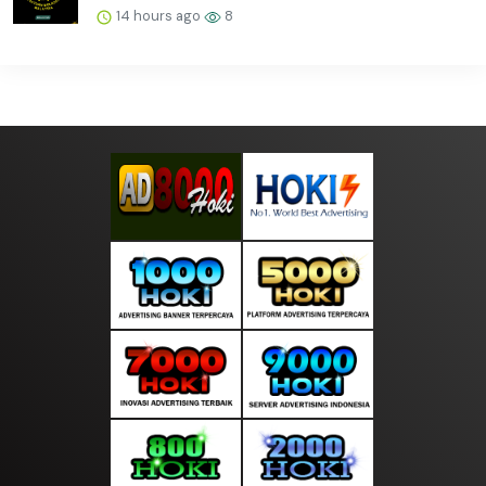
14 hours ago
8