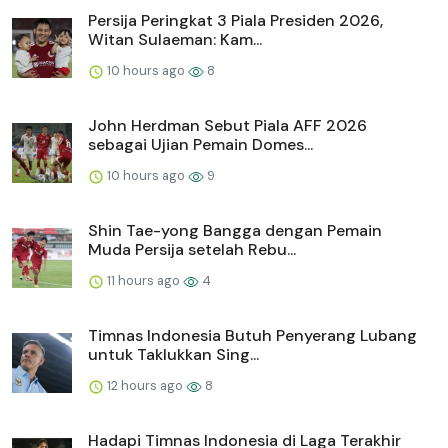
Persija Peringkat 3 Piala Presiden 2026,
Witan Sulaeman: Kam...
10 hours ago
8
John Herdman Sebut Piala AFF 2026
sebagai Ujian Pemain Domes...
10 hours ago
9
Shin Tae-yong Bangga dengan Pemain
Muda Persija setelah Rebu...
11 hours ago
4
Timnas Indonesia Butuh Penyerang Lubang
untuk Taklukkan Sing...
12 hours ago
8
Hadapi Timnas Indonesia di Laga Terakhir