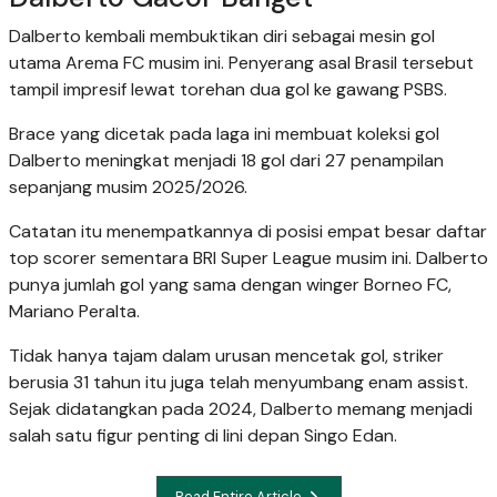
Dalberto kembali membuktikan diri sebagai mesin gol
utama Arema FC musim ini. Penyerang asal Brasil tersebut
tampil impresif lewat torehan dua gol ke gawang PSBS.
Brace yang dicetak pada laga ini membuat koleksi gol
Dalberto meningkat menjadi 18 gol dari 27 penampilan
sepanjang musim 2025/2026.
Catatan itu menempatkannya di posisi empat besar daftar
top scorer sementara BRI Super League musim ini. Dalberto
punya jumlah gol yang sama dengan winger Borneo FC,
Mariano Peralta.
Tidak hanya tajam dalam urusan mencetak gol, striker
berusia 31 tahun itu juga telah menyumbang enam assist.
Sejak didatangkan pada 2024, Dalberto memang menjadi
salah satu figur penting di lini depan Singo Edan.
Read Entire Article