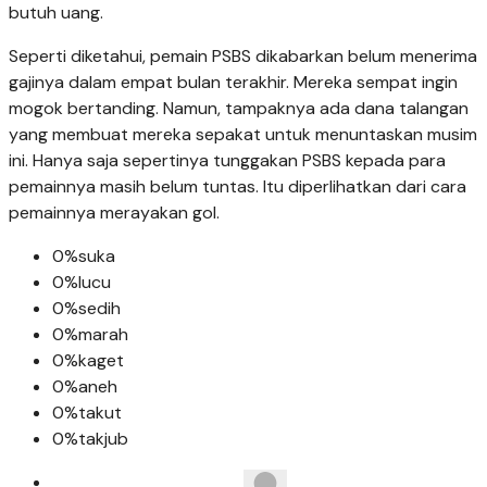
butuh uang.
Seperti diketahui, pemain PSBS dikabarkan belum menerima
gajinya dalam empat bulan terakhir. Mereka sempat ingin
mogok bertanding. Namun, tampaknya ada dana talangan
yang membuat mereka sepakat untuk menuntaskan musim
ini. Hanya saja sepertinya tunggakan PSBS kepada para
pemainnya masih belum tuntas. Itu diperlihatkan dari cara
pemainnya merayakan gol.
0%
suka
0%
lucu
0%
sedih
0%
marah
0%
kaget
0%
aneh
0%
takut
0%
takjub