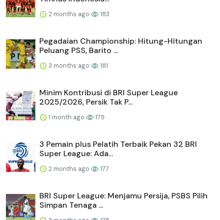
2 months ago
183
Pegadaian Championship: Hitung-Hitungan
Peluang PSS, Barito ...
3 months ago
181
Minim Kontribusi di BRI Super League
2025/2026, Persik Tak P...
1 month ago
179
3 Pemain plus Pelatih Terbaik Pekan 32 BRI
Super League: Ada...
2 months ago
177
BRI Super League: Menjamu Persija, PSBS Pilih
Simpan Tenaga ...