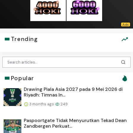
Trending
Popular
Drawing Piala Asia 2027 pada 9 Mei 2026 di
Riyadh: Timnas In...
3 months ago
249
Paspoortgate Tidak Menyurutkan Tekad Dean
Zandbergen Perkuat...