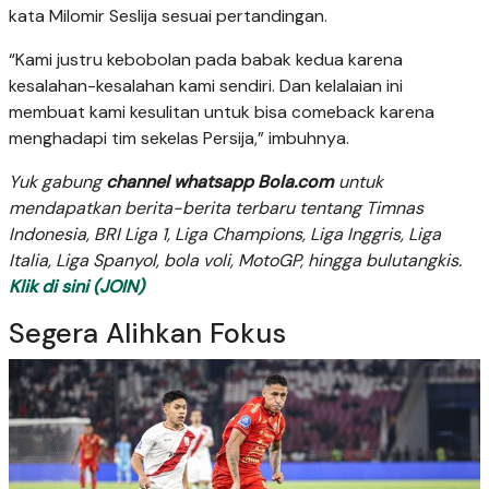
kata Milomir Seslija sesuai pertandingan.
“Kami justru kebobolan pada babak kedua karena
kesalahan-kesalahan kami sendiri. Dan kelalaian ini
membuat kami kesulitan untuk bisa comeback karena
menghadapi tim sekelas Persija,” imbuhnya.
Yuk gabung
channel whatsapp Bola.com
untuk
mendapatkan berita-berita terbaru tentang Timnas
Indonesia, BRI Liga 1, Liga Champions, Liga Inggris, Liga
Italia, Liga Spanyol, bola voli, MotoGP, hingga bulutangkis.
Klik di sini (JOIN)
Segera Alihkan Fokus