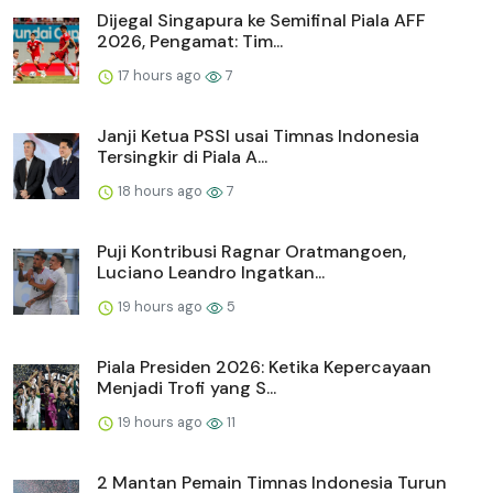
Dijegal Singapura ke Semifinal Piala AFF
2026, Pengamat: Tim...
17 hours ago
7
Janji Ketua PSSI usai Timnas Indonesia
Tersingkir di Piala A...
18 hours ago
7
Puji Kontribusi Ragnar Oratmangoen,
Luciano Leandro Ingatkan...
19 hours ago
5
Piala Presiden 2026: Ketika Kepercayaan
Menjadi Trofi yang S...
19 hours ago
11
2 Mantan Pemain Timnas Indonesia Turun