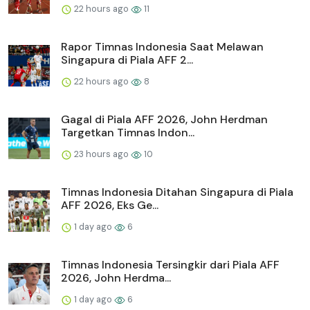
22 hours ago
11
Rapor Timnas Indonesia Saat Melawan
Singapura di Piala AFF 2...
22 hours ago
8
Gagal di Piala AFF 2026, John Herdman
Targetkan Timnas Indon...
23 hours ago
10
Timnas Indonesia Ditahan Singapura di Piala
AFF 2026, Eks Ge...
1 day ago
6
Timnas Indonesia Tersingkir dari Piala AFF
2026, John Herdma...
1 day ago
6