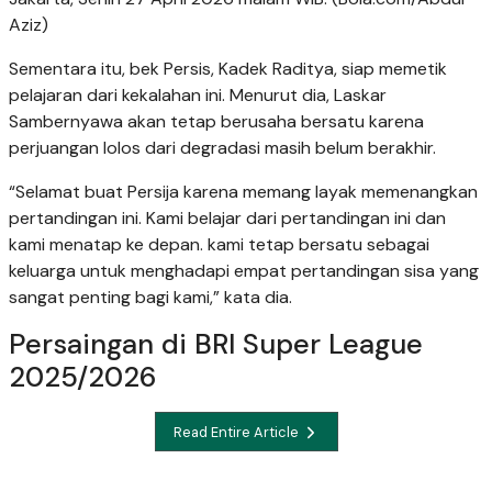
Aziz)
Sementara itu, bek Persis, Kadek Raditya, siap memetik
pelajaran dari kekalahan ini. Menurut dia, Laskar
Sambernyawa akan tetap berusaha bersatu karena
perjuangan lolos dari degradasi masih belum berakhir.
“Selamat buat Persija karena memang layak memenangkan
pertandingan ini. Kami belajar dari pertandingan ini dan
kami menatap ke depan. kami tetap bersatu sebagai
keluarga untuk menghadapi empat pertandingan sisa yang
sangat penting bagi kami,” kata dia.
Persaingan di BRI Super League
2025/2026
Read Entire Article