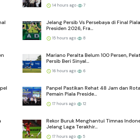
14 hours ago
7
nal
Jelang Persib Vs Persebaya di Final Pial
Presiden 2026, Fra...
15 hours ago
8
en
Mariano Peralta Belum 100 Persen, Pela
Persib Beri Sinyal...
16 hours ago
6
pel
Panpel Pastikan Rehat 48 Jam dan Rota
Pemain Piala Preside...
17 hours ago
12
a
Rekor Buruk Menghantui Timnas Indone
Jelang Laga Terakhir...
17 hours ago
5