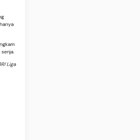
ng
 hanya
bungkam
senja.
RI Liga