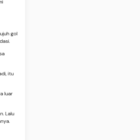
mi
ujuh gol
dasi.
sa
i, itu
a luar
n. Lalu
hnya.