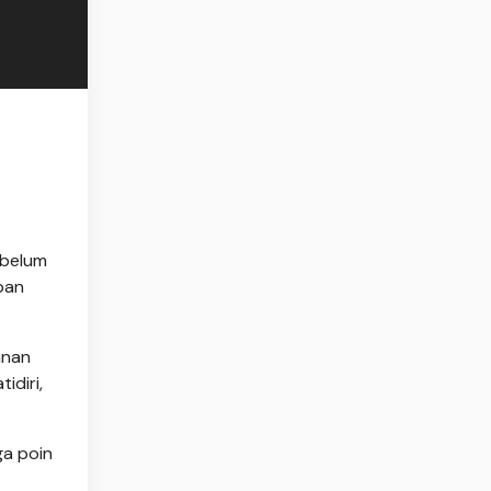
 belum
pan
anan
idiri,
ga poin