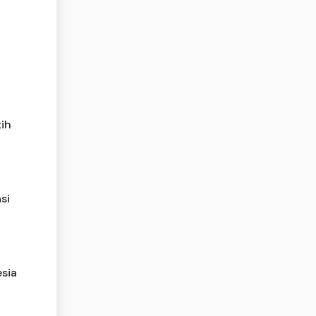
a
tih
si
sia