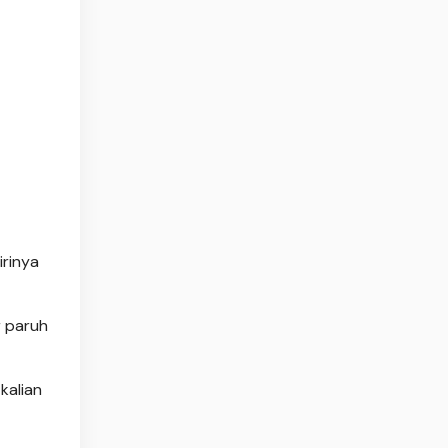
irinya
r paruh
kalian