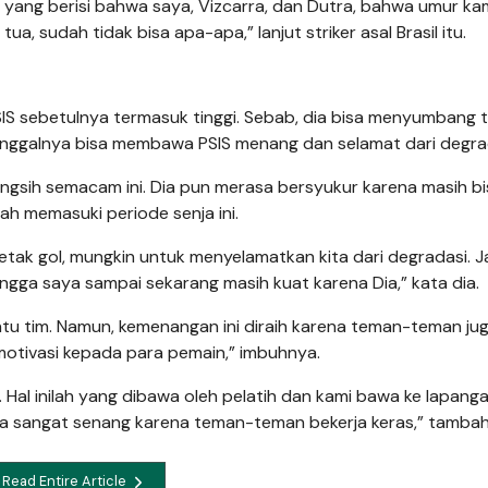
l yang berisi bahwa saya, Vizcarra, dan Dutra, bahwa umur ka
, sudah tidak bisa apa-apa,” lanjut striker asal Brasil itu.
SIS sebetulnya termasuk tinggi. Sebab, dia bisa menyumbang t
tunggalnya bisa membawa PSIS menang dan selamat dari degra
gsih semacam ini. Dia pun merasa bersyukur karena masih bi
ah memasuki periode senja ini.
tak gol, mungkin untuk menyelamatkan kita dari degradasi. Jad
ngga saya sampai sekarang masih kuat karena Dia,” kata dia.
u tim. Namun, kemenangan ini diraih karena teman-teman jug
motivasi kepada para pemain,” imbuhnya.
 Hal inilah yang dibawa oleh pelatih dan kami bawa ke lapanga
. Saya sangat senang karena teman-teman bekerja keras,” tamba
Read Entire Article