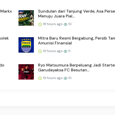
n Markx
Sundulan dari Tanjung Verde, Asa Pers
Menuju Juara Pial...
18 hours ago
10
solek
Mitra Baru Resmi Bergabung, Persib T
Amunisi Finansial
19 hours ago
11
rdo
Ryo Matsumura Berpeluang Jadi Starte
Garudayaksa FC Besutan...
19 hours ago
10