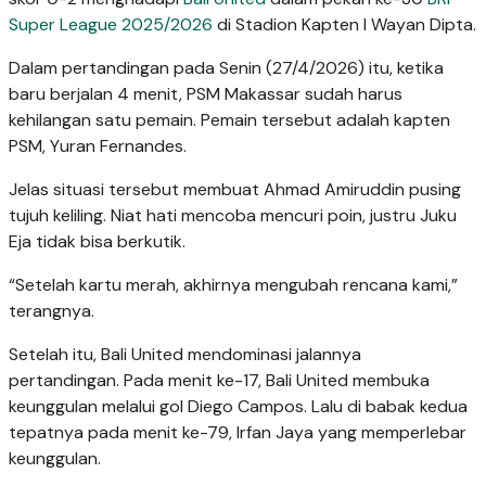
Super League 2025/2026
di Stadion Kapten I Wayan Dipta.
Dalam pertandingan pada Senin (27/4/2026) itu, ketika
baru berjalan 4 menit, PSM Makassar sudah harus
kehilangan satu pemain. Pemain tersebut adalah kapten
PSM, Yuran Fernandes.
Jelas situasi tersebut membuat Ahmad Amiruddin pusing
tujuh keliling. Niat hati mencoba mencuri poin, justru Juku
Eja tidak bisa berkutik.
“Setelah kartu merah, akhirnya mengubah rencana kami,”
terangnya.
Setelah itu, Bali United mendominasi jalannya
pertandingan. Pada menit ke-17, Bali United membuka
keunggulan melalui gol Diego Campos. Lalu di babak kedua
tepatnya pada menit ke-79, Irfan Jaya yang memperlebar
keunggulan.