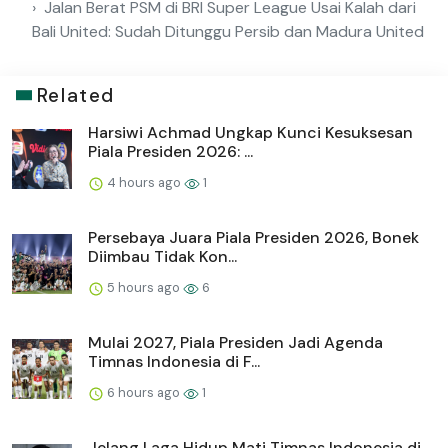
Jalan Berat PSM di BRI Super League Usai Kalah dari
Bali United: Sudah Ditunggu Persib dan Madura United
Related
Harsiwi Achmad Ungkap Kunci Kesuksesan
Piala Presiden 2026: ...
4 hours ago
1
Persebaya Juara Piala Presiden 2026, Bonek
Diimbau Tidak Kon...
5 hours ago
6
Mulai 2027, Piala Presiden Jadi Agenda
Timnas Indonesia di F...
6 hours ago
1
Jelang Laga Hidup Mati Timnas Indonesia di