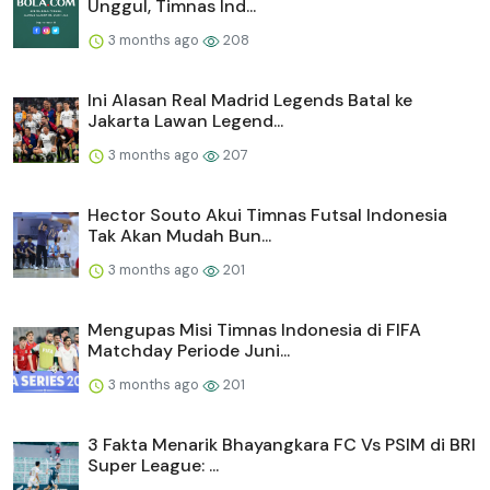
Unggul, Timnas Ind...
3 months ago
208
Ini Alasan Real Madrid Legends Batal ke
Jakarta Lawan Legend...
3 months ago
207
Hector Souto Akui Timnas Futsal Indonesia
Tak Akan Mudah Bun...
3 months ago
201
Mengupas Misi Timnas Indonesia di FIFA
Matchday Periode Juni...
3 months ago
201
3 Fakta Menarik Bhayangkara FC Vs PSIM di BRI
Super League: ...