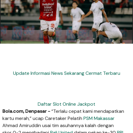
Update Informasi News Sekarang Cermat Terbaru
Daftar Slot Online Jackpot
Bola.com, Denpasar -
“Terlalu cepat kami mendapatkan
kartu merah,” ucap Caretaker Pelatih
PSM Makassar
Ahmad Amiruddin usai tim asuhannya kalah dengan
skor 0-2 menghadapi
Bali United
dalam pekan ke-30
BRI