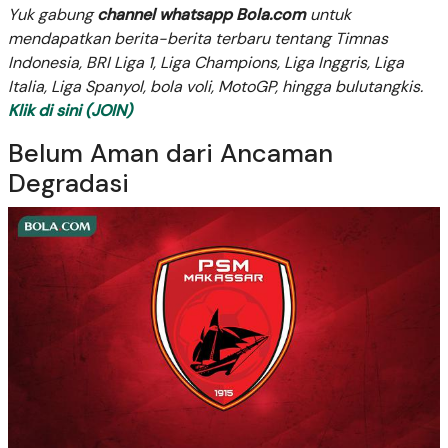
Yuk gabung
channel whatsapp Bola.com
untuk
mendapatkan berita-berita terbaru tentang Timnas
Indonesia, BRI Liga 1, Liga Champions, Liga Inggris, Liga
Italia, Liga Spanyol, bola voli, MotoGP, hingga bulutangkis.
Klik di sini (JOIN)
Belum Aman dari Ancaman
Degradasi