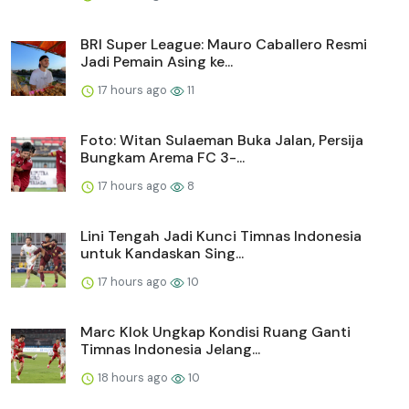
BRI Super League: Mauro Caballero Resmi
Jadi Pemain Asing ke...
17 hours ago
11
Foto: Witan Sulaeman Buka Jalan, Persija
Bungkam Arema FC 3-...
17 hours ago
8
Lini Tengah Jadi Kunci Timnas Indonesia
untuk Kandaskan Sing...
17 hours ago
10
Marc Klok Ungkap Kondisi Ruang Ganti
Timnas Indonesia Jelang...
18 hours ago
10