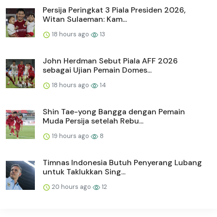
Persija Peringkat 3 Piala Presiden 2026,
Witan Sulaeman: Kam...
18 hours ago
13
John Herdman Sebut Piala AFF 2026
sebagai Ujian Pemain Domes...
18 hours ago
14
Shin Tae-yong Bangga dengan Pemain
Muda Persija setelah Rebu...
19 hours ago
8
Timnas Indonesia Butuh Penyerang Lubang
untuk Taklukkan Sing...
20 hours ago
12