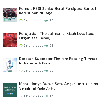
Komdis PSSI Sanksi Berat Persipura Buntut
Kerusuhan di Laga ...
2 months ago
192
Persija dan The Jakmania: Kisah Loyalitas,
Organisasi Besar,...
3 months ago
189
Deretan Superstar Tim-tim Pesaing Timnas
Indonesia di Piala ...
2 months ago
185
Meski Hanya Butuh Satu Angka untuk Lolos
Semifinal Piala AFF...
3 months ago
184