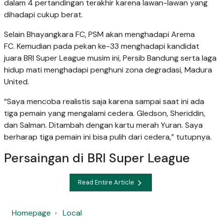
dalam 4 pertandingan terakhir karena lawan-lawan yang
dihadapi cukup berat.
Selain Bhayangkara FC, PSM akan menghadapi Arema
FC. Kemudian pada pekan ke-33 menghadapi kandidat
juara BRI Super League musim ini, Persib Bandung serta laga
hidup mati menghadapi penghuni zona degradasi, Madura
United.
“Saya mencoba realistis saja karena sampai saat ini ada
tiga pemain yang mengalami cedera. Gledson, Sheriddin,
dan Salman. Ditambah dengan kartu merah Yuran. Saya
berharap tiga pemain ini bisa pulih dari cedera,” tutupnya.
Persaingan di BRI Super League
Read Entire Article
Homepage
Local