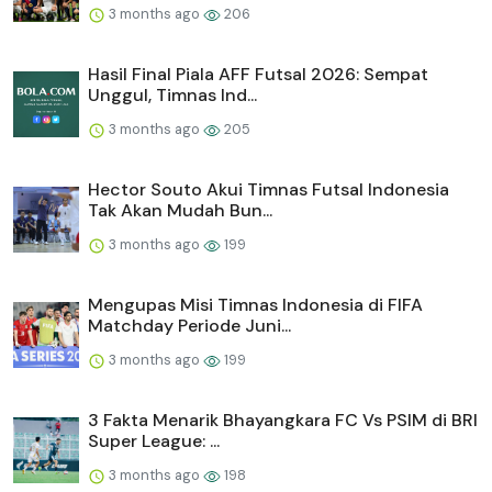
3 months ago
206
Hasil Final Piala AFF Futsal 2026: Sempat
Unggul, Timnas Ind...
3 months ago
205
Hector Souto Akui Timnas Futsal Indonesia
Tak Akan Mudah Bun...
3 months ago
199
Mengupas Misi Timnas Indonesia di FIFA
Matchday Periode Juni...
3 months ago
199
3 Fakta Menarik Bhayangkara FC Vs PSIM di BRI
Super League: ...
3 months ago
198