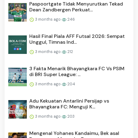
Paspoortgate Tidak Menyurutkan Tekad
Dean Zandbergen Perkuat...
3 months ago
246
Hasil Final Piala AFF Futsal 2026: Sempat
Unggul, Timnas Ind...
3 months ago
212
3 Fakta Menarik Bhayangkara FC Vs PSIM
di BRI Super League: ...
3 months ago
204
Adu Kekuatan Antarlini Persijap vs
Bhayangkara FC: Menguji K...
3 months ago
203
Mengenal Yohanes Kandaimu, Bek asal