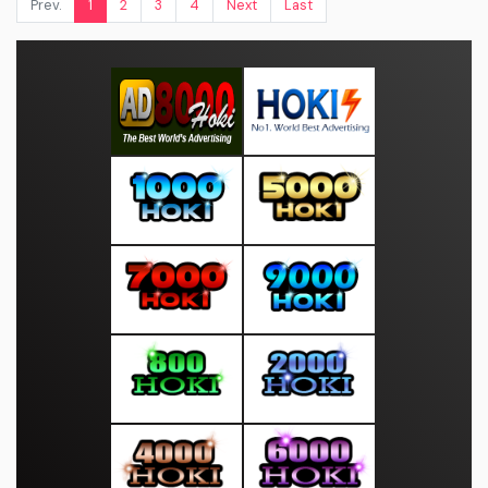
Prev.
1
2
3
4
Next
Last