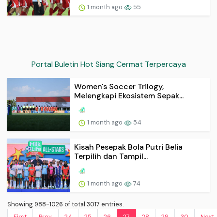
1 month ago
55
Portal Buletin Hot Siang Cermat Terpercaya
Women's Soccer Trilogy,
Melengkapi Ekosistem Sepak...
1 month ago
54
Kisah Pesepak Bola Putri Belia
Terpilih dan Tampil...
1 month ago
74
Showing 988-1026 of total 3017 entries.
First
Prev.
24
25
26
27
28
29
30
Next